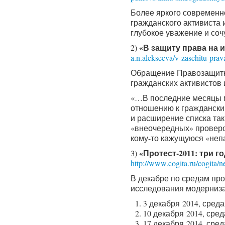
Более яркого современн
гражданского активиста 
глубокое уважение и соч
«В защиту права на
2)
a.n.alekseeva/v-zaschitu-pra
Обращение Правозащитно
гражданских активистов 
«…В последние месяцы м
отношению к граждански
и расширение списка та
«внеочередных» проверо
кому-то кажущуюся «неп
«Протест-2011: три г
3)
http://www.cogita.ru/cogita/n
В декабре по средам пр
исследования модерниза
3 декабря 2014, сред
10 декабря 2014, ср
17 декабря 2014, сре