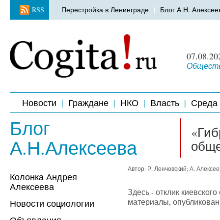
RSS
Перестройка в Ленинграде
Блог А.Н. Алексее
07.08.20
Обществ
Новости
Граждане
НКО
Власть
Среда
Блог
«Гиб
А.Н.Алексеева
обще
Автор: Р. Ленчовский; А. Алексе
Колонка Андрея
Алексеева
Здесь - отклик киевског
материалы, опубликованн
Новости социологии
Объявления