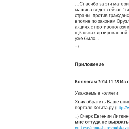
…Спасибо за эти матери
машина ведёт сейчас "ги
страны, против гражданс
вполне по законам Оруэл
акциях с противоположн
щёлочках дозированной к
уже было...
**
Приложение
Коллегам 2014 11 25 И
Уважаемые коллеги!
Хочу обратить Ваше вн
портале Когита.ру (
http:/
1) Очерк Евгении Литви
мне оттуда не вырвать
pulkovo/anna-sharogradskaya-