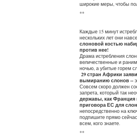
широкие меры, чтобы пол
**
Каждые 15 минут истребл
нескольких лет они навс
слоновой костью наби
против нее!
Драма истребления слон
величественные и раним
ночью, а убитые горем с
29 стран Африки заяви
вымиранию слонов --
э
Совсем скоро должен со
запрета, который так не
державы, как Франция 
приговора ЕС для сло
непосредственно на ключ
подпишите прямо сейчас,
всем, кого знаете.
**