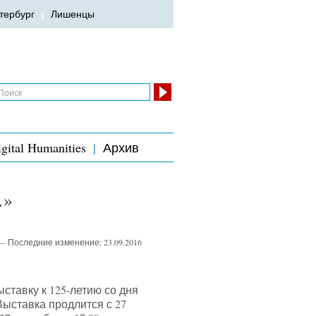
тербург
Лишенцы
gital Humanities
Архив
…»
— Последние изменение:
23
.
09
.
2016
тавку к 125-летию со дня
Выставка продлится с 27