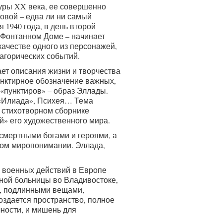
уры XX века, ее совершенно
овой – едва ли ни самый
я 1940 года, в день второй
 Фонтанном Доме – начинает
качестве одного из персонажей,
агорических событий.
ет описания жизни и творчества
унктирное обозначение важных,
 «пунктиров» – образ Эллады.
 «Илиада», Психея… Тема
м стихотворном сборнике
й» его художественного мира.
смертными богами и героями, а
ном миропонимании. Эллада,
а военных действий в Европе
ной больницы во Владивостоке,
и, подлинными вещами,
здается пространство, полное
чности, и мишень для