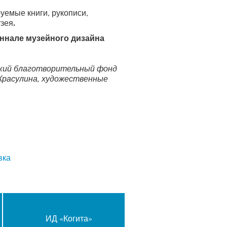
уемые книги, рукописи,
.
узея
еннале музейного дизайна
ский благотворительный фонд
Красулина, художественные
вка
ИД «Когита»