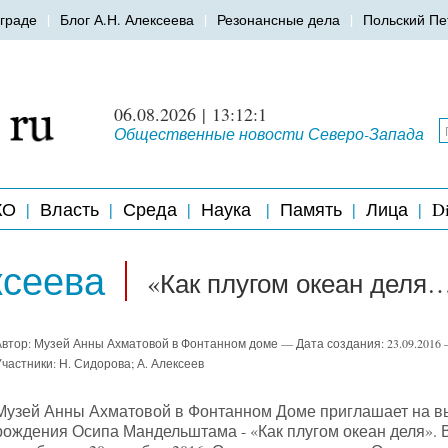
граде
Блог А.Н. Алексеева
Резонансные дела
Польский Пе
06.08.2026 | 13:12:1
Общественные новости Северо-Запада
КО
Власть
Среда
Наука
Память
Лица
Di
ксеева
«Как плугом океан деля
Автор: Музей Анны Ахматовой в Фонтанном доме —
Дата создания:
23
.
09
.
2016
частники: Н. Сидорова; А. Алексеев
Музей Анны Ахматовой в Фонтанном Доме приглашает на выс
рождения Осипа Мандельштама - «Как плугом океан деля». 