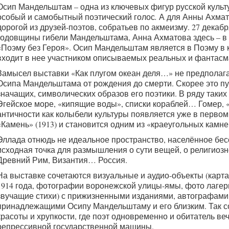
Осип Мандельштам – одна из ключевых фигур русской культ
особый и самобытный поэтический голос
.
А для Анны Ахмат
дорогой из друзей-поэтов, собратьев по акмеизму. 27 декабр
годовщины гибели Мандельштама, Анна Ахматова здесь – в
«Поэму без Героя». Осип Мандельштам является в Поэму в 
входит в нее участником описываемых реальных и фантасм
Замысел выставки «Как плугом океан деля…» не предполага
Осипа Мандельштама от рождения до смерти. Скорее это п
значащих, символических образов его поэтики. В ряду таких
Эгейское море, «кипящие воды», списки кораблей… Гомер,
античности как колыбели культуры появляется уже в перво
«Камень» (1913) и становится одним из «краеугольных камне
Эллада отнюдь не идеальное пространство, населённое бес
исходная точка для размышления о сути вещей, о религиоз
Древний Рим, Византия… Россия.
На выставке сочетаются визуальные и аудио-объекты (карт
1914 года, фотографии воронежской улицы-ямы, фото лагер
звучащие стихи) с прижизненными изданиями, автографам
принадлежащими Осипу Мандельштаму и его близким. Так со
красоты и хрупкости, где поэт одновременно и обитатель ве
репрессивной государственной машины.