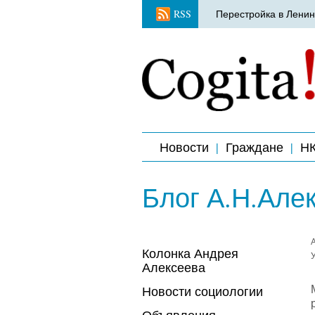
RSS
Перестройка в Ленин
Новости
Граждане
Н
Блог А.Н.Але
Колонка Андрея
У
Алексеева
Новости социологии
Объявления