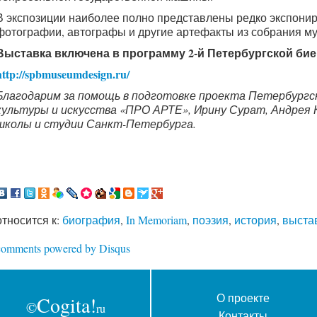
В экспозиции наиболее полно представлены редко экспонир
фотографии, автографы и другие артефакты из собрания м
Выставка включена в программу 2-й Петербургской би
http://spbmuseumdesign.ru/
Благодарим за помощь в подготовке проекта Петербург
культуры и искусства «ПРО АРТЕ», Ирину Сурат, Андрея 
школы и студии Санкт-Петербурга.
относится к:
биография
,
In Memoriam
,
поэзия
,
история
,
выста
comments powered by
Disqus
О проекте
Cogita!
©
ru
Контакты