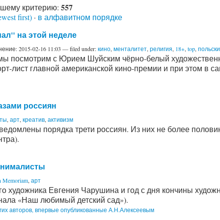
557
ашему критерию:
ewest first)
·
в алфавитном порядке
ал" на этой неделе
нение:
2015-02-16 11:03
— filed under:
кино
,
менталитет
,
религия
,
18+
,
top
,
польски
 мы посмотрим с Юрием Шуйским чёрно-белый художествен
рт-лист главной американской кино-премии и при этом в 
лазами россиян
сты
,
арт
,
креатив
,
активизм
сведомлены порядка трети россиян. Из них не более полови
тра).
-анималисты
n Memoriam
,
арт
ого художника Евгения Чарушина и год с дня кончины худо
нала «Наш любимый детский сад»).
гих авторов, впервые опубликованные А.Н.Алексеевым