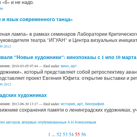
 «б» и не надо.
ин
 и язык современного танца»
еная лампа» в рамках семинаров Лаборатории Критического
руководителя театра "ИГУАН" и Центра визуальных инициат
9-2012
валя "Новые художники": кинопоказы с 1 ипо 10 марта
нение:
2010-03-05 07:44
— filed under:
кино
,
арт
ожники», который представляет собой ретроспективу аванг
редставляет проект Евгения Юфита: открытие выставки и р
9-2012
адских художниках
нение:
2013-06-30 13:17
— filed under:
история
,
арт
,
биография
вижнике сохранения памяти о ленинградских художниках, у
гих авторов, впервые опубликованные А.Н.Алексеевым
1
...
52
53
54
55
56