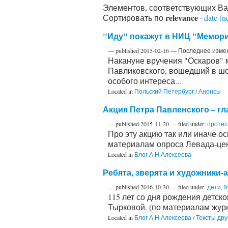
Элементов, соответствующих В
relevance
Сортировать по
·
date (n
"Иду" покажут в НИЦ "Мемори
—
published
2015-02-16
—
Последнее изме
Накануне вручения "Оскаров"
Павликовского, вошедший в шо
особого интереса...
Located in
Польский Петербург
/
Анонсы
Акция Петра Павленского – г
—
published
2015-11-20
— filed under:
проте
Про эту акцию так или иначе о
материалам опроса Левада-цен
Located in
Блог А.Н.Алексеева
Ребята, зверята и художники
—
published
2016-10-30
— filed under:
дети
,
I
115 лет со дня рождения детск
Тырковой. (по материалам жур
Located in
Блог А.Н.Алексеева
/
Тексты дру