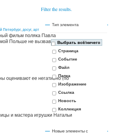
Filter the results.
Тип элемента
й Петербург
,
досуг
,
арт
ный фильм поляка Павла
самой Польше не вызвавший
Выбрать всё/ничего
Страница
Событие
Файл
Папка
ны оценивают ее негативно (по
Изображение
Ссылка
Новость
Коллекция
жницы и мастера игрушки Натальи
Новые элементы с