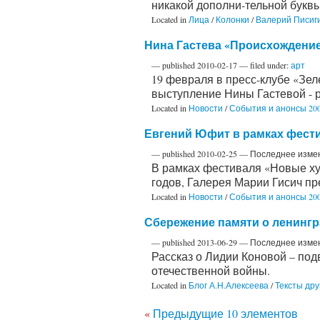
никакой дополни-тельной буквы
Located in
Лица
/
Колонки
/
Валерий Писиг
Нина Гастева «Происхождение
—
published
2010-02-17
— filed under:
арт
19 февраля в пресс-клубе «Зел
выступление Нины Гастевой - 
Located in
Новости
/
События и анонсы 200
Евгений Юфит в рамках фести
—
published
2010-02-25
—
Последнее изме
В рамках фестиваля «Новые худ
годов, Галерея Марии Гисич п
Located in
Новости
/
События и анонсы 200
Сбережение памяти о ленингр
—
published
2013-06-29
—
Последнее изме
Рассказ о Лидии Коновой – под
отечественной войны.
Located in
Блог А.Н.Алексеева
/
Тексты дру
«
Предыдущие 10 элементов