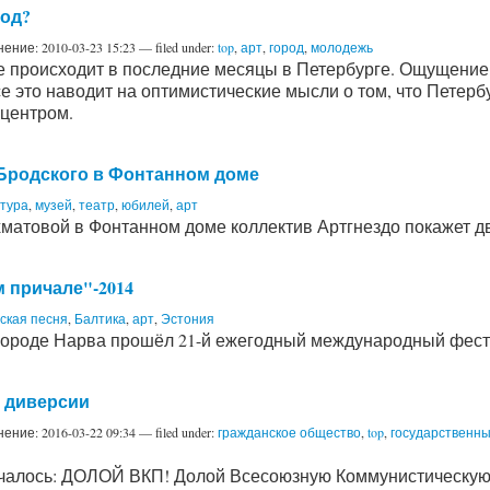
род?
нение:
2010-03-23 15:23
— filed under:
top
,
арт
,
город
,
молодежь
ое происходит в последние месяцы в Петербурге. Ощущение
е это наводит на оптимистические мысли о том, что Петерб
 центром.
 Бродского в Фонтанном доме
тура
,
музей
,
театр
,
юбилей
,
арт
хматовой в Фонтанном доме коллектив Артгнездо покажет дв
 причале"-2014
ская песня
,
Балтика
,
арт
,
Эстония
ом городе Нарва прошёл 21-й ежегодный международный фест
 диверсии
нение:
2016-03-22 09:34
— filed under:
гражданское общество
,
top
,
государственны
алось: ДОЛОЙ ВКП! Долой Всесоюзную Коммунистическую п