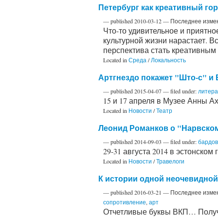
Петербург как креативный го
—
published
2010-03-12
—
Последнее изме
Что-то удивительное и приятн
культурной жизни нарастает. Вс
перспектива стать креативным
Located in
Среда
/
Локальность
Артгнездо покажет "Што-с" и
—
published
2015-04-07
— filed under:
литера
15 и 17 апреля в Музее Анны А
Located in
Новости
/
Театр
Леонид Романков о "Нарвском
—
published
2014-09-03
— filed under:
бардов
29-31 августа 2014 в эстонск
Located in
Новости
/
Травелоги
К истории одной неочевидной
—
published
2016-03-21
—
Последнее изме
сопротивление
,
арт
Отчетливые буквы ВКП… Получ