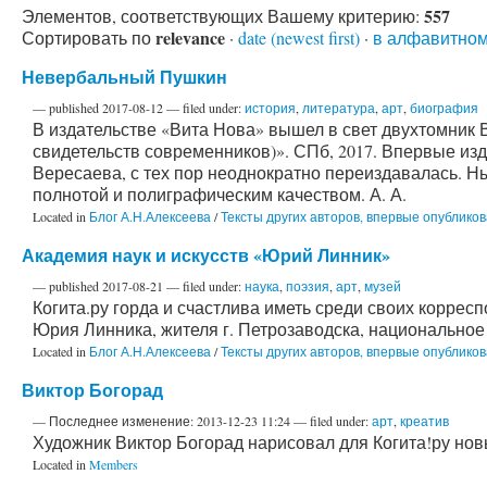
557
Элементов, соответствующих Вашему критерию:
relevance
Сортировать по
·
date (newest first)
·
в алфавитном
Невербальный Пушкин
—
published
2017-08-12
— filed under:
история
,
литература
,
арт
,
биография
В издательстве «Вита Нова» вышел в свет двухтомник
свидетельств современников)». СПб, 2017. Впервые изд
Вересаева, с тех пор неоднократно переиздавалась. Н
полнотой и полиграфическим качеством. А. А.
Located in
Блог А.Н.Алексеева
/
Тексты других авторов, впервые опублик
Академия наук и искусств «Юрий Линник»
—
published
2017-08-21
— filed under:
наука
,
поэзия
,
арт
,
музей
Когита.ру горда и счастлива иметь среди своих коррес
Юрия Линника, жителя г. Петрозаводска, национальное 
Located in
Блог А.Н.Алексеева
/
Тексты других авторов, впервые опублик
Виктор Богорад
—
Последнее изменение:
2013-12-23 11:24
— filed under:
арт
,
креатив
Художник Виктор Богорад нарисовал для Когита!ру новы
Located in
Members