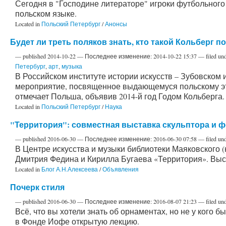
Сегодня в "Господине литераторе" игроки футбольного
польском языке.
Located in
Польский Петербург
/
Анонсы
Будет ли треть поляков знать, кто такой Кольберг по
—
published
2014-10-22
—
Последнее изменение:
2014-10-22 15:37
— filed un
Петербург
,
арт
,
музыка
В Российском институте истории искусств – Зубовском 
мероприятие, посвященное выдающемуся польскому этн
отмечает Польша, объявив 2014-й год Годом Кольберга.
Located in
Польский Петербург
/
Наука
"Территория": совместная выставка скульптора и 
—
published
2016-06-30
—
Последнее изменение:
2016-06-30 07:58
— filed un
В Центре искусства и музыки библиотеки Маяковского (н
Дмитрия Федина и Кирилла Бугаева «Территория». Выст
Located in
Блог А.Н.Алексеева
/
Объявления
Почерк стиля
—
published
2016-06-30
—
Последнее изменение:
2016-08-07 21:23
— filed un
Всё, что вы хотели знать об орнаментах, но не у кого 
в Фонде Иофе открытую лекцию.