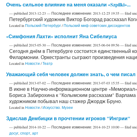
Очень сильное влияние на меня оказали «Szpilki»...
—
published
2013-12-23
—
Последнее изменение:
2013-12-25 19:35
— filed un
Петербургский художник Виктор Богорад рассказал Коги
Located in
Польский Петербург
/
Польский миф советских диссидентов
«Симфония Лахти» исполнит Яна Сибелиуса
—
published
2015-05-30
—
Последнее изменение:
2015-06-04 09:56
— filed un
Сегодня днём в Петербурге состоится единственный к
Филармонии. Оркестранты сыграют произведения нацио
Located in
Новости
/
Театр
Уважающий себя человек должен знать, о чем писа
—
published
2013-07-02
—
Последнее изменение:
2013-07-03 15:35
— filed un
В июне в Научно-информационном центре «Мемориал» 
Бориса Забирохина к "Колымским рассказам" Варлама 
художником побывал наш стажер Джордж Бруно.
Located in
Новости
/
Искусство. Музеи
Здислав Дембицки в прочтении игроков "Ингрии"
—
published
2014-10-22
—
Последнее изменение:
2014-10-23 10:00
— filed un
досуг
,
спорт
,
арт