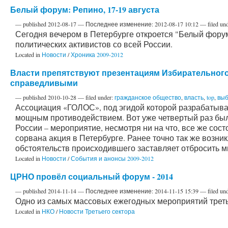
Белый форум: Репино, 17-19 августа
—
published
2012-08-17
—
Последнее изменение:
2012-08-17 10:12
— filed un
Сегодня вечером в Петербурге откроется "Белый форум
политических активистов со всей России.
Located in
Новости
/
Хроника 2009-2012
Власти препятствуют презентациям Избирательного
справедливыми
—
published
2010-10-28
— filed under:
гражданское общество
,
власть
,
top
,
вы
Ассоциация «ГОЛОС», под эгидой которой разрабатывае
мощным противодействием. Вот уже четвертый раз был
России – мероприятие, несмотря ни на что, все же сост
сорвана акция в Петербурге. Ранее точно так же возни
обстоятельств происходившего заставляет отбросить м
Located in
Новости
/
События и анонсы 2009-2012
ЦРНО провёл социальный форум - 2014
—
published
2014-11-14
—
Последнее изменение:
2014-11-15 15:39
— filed un
Одно из самых массовых ежегодных мероприятий третье
Located in
НКО
/
Новости Третьего сектора