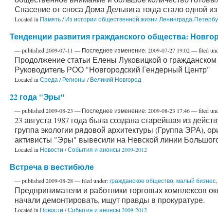
Спасение от сноса Дома Дельвига тогда стало одной и
Located in
Память
/
Из истории общественной жизни Ленинграда-Петербу
Тенденции развития гражданского общества: Новгор
—
published
2009-07-11
—
Последнее изменение:
2009-07-27 19:02
— filed un
Продолжение статьи Елены Луковицкой о гражданском 
Руководитель РОО "Новгородский Гендерный Центр"
Located in
Среда
/
Регионы
/
Великий Новгород
22 года "Эры"
—
published
2009-08-23
—
Последнее изменение:
2009-08-23 17:46
— filed un
23 августа 1987 года была создана старейшая из дейс
группа экологии рядовой архитектуры (Группа ЭРА), о
активисты "Эры" вывесили на Невской линии Большого
Located in
Новости
/
События и анонсы 2009-2012
Встреча в вестибюле
—
published
2009-08-28
— filed under:
гражданское общество
,
малый бизнес
Предприниматели и работники торговых комплексов ок
начали демонтировать, ищут правды в прокуратуре.
Located in
Новости
/
События и анонсы 2009-2012