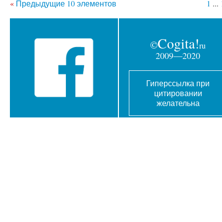
«
Предыдущие 10 элементов
1
...
Cogita!
©
ru
2009—2020
Гиперссылка при
цитировании
желательна