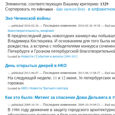
1329
Элементов, соответствующих Вашему критерию:
relevance
Сортировать по
·
date (newest first)
·
в алфавитном
Эхо Чеченской войны
—
published
2010-02-26
—
Последнее изменение:
2010-02-26 19:38
— filed un
благотворительность
,
конфликт
В предпоследний день новогодних каникул мы побывал
Владимира Костюшева. И основанием для того была не 
рождества, а встреча с победителями конкурса сочинени
Петербурге и Грозном петербургской благотворительно
Located in
Новости
/
События и анонсы 2009-2012
День открытых дверей в НКО
—
published
2013-06-07
—
Последнее изменение:
2013-06-13 08:27
— filed un
На следующей неделе, 11 и 12 июня, 36 петербургских
горожан.
Located in
НКО
/
Новости Третьего сектора
Как это было: Митинг за спасение Дома Дельвига в 1
—
published
2009-10-19
—
Последнее изменение:
2009-10-19 09:21
— filed un
В 1986 году движение в защиту городского архитектур
общественное внимание и большое количество готовых 