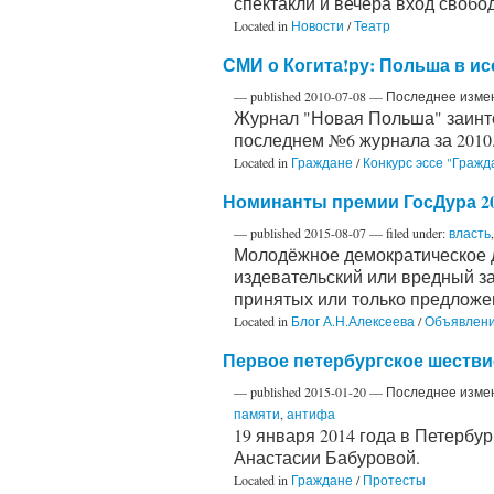
спектакли и вечера вход свобо
Located in
Новости
/
Театр
СМИ о Когита!ру: Польша в и
—
published
2010-07-08
—
Последнее изме
Журнал "Новая Польша" заинте
последнем №6 журнала за 2010
Located in
Граждане
/
Конкурс эссе "Граж
Номинанты премии ГосДура 20
—
published
2015-08-07
— filed under:
власть
Молодёжное демократическое д
издевательский или вредный за
принятых или только предложе
Located in
Блог А.Н.Алексеева
/
Объявлен
Первое петербургское шеств
—
published
2015-01-20
—
Последнее изме
памяти
,
антифа
19 января 2014 года в Петерб
Анастасии Бабуровой.
Located in
Граждане
/
Протесты