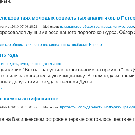
дный.
сследованиях молодых социальных аналитиков в Пете
нение:
2010-07-08 20:21
— filed under:
гражданское общество
,
наука
,
конкурс эссе
ресовался лучшими эссе нашего первого конкурса. Обзор э
.
данское общество и решение социальных проблем в Европе"
15 года
,
молодежь
,
смех
,
законодательство
вижение "Весна" запустило голосование на премию "ГосДу
кон или законодательную инициативу. В этом году за прем
нных депутатами Государственной Думы.
ия
ие памяти антифашистов
нение:
2015-01-20 01:39
— filed under:
протесты
,
солидарность
,
молодежь
,
гражд
урге на Васильевском острове впервые состоялось шествие