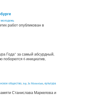
рбурге
,
молодежь
тих работ опубликован в
ра Года" за самый абсурдный,
ию поборются 6 инициатив,
анское общество
,
top
,
In Memoriam
,
культура
 памяти Станислава Маркелова и