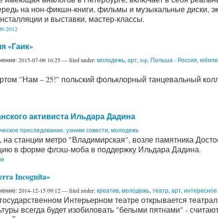
редь на нон-фикшн-книги, фильмы и музыкальные диски, 
нсталляции и выставки, мастер-классы.
9-2012
я «Гаик»
нение:
2015-07-06 16:25
— filed under:
молодежь
,
арт
,
top
,
Польша - Россия
,
юбиле
ртом "Нам – 25!" польский фольклорный танцевальный колл
нского активиста Ильдара Дадина
ческое преследование, узники совести
,
молодежь
.00, на станции метро "Владимирская", возле памятника Дос
цию в форме флэш-моба в поддержку Ильдара Дадина.
ия
ra Incognita»
нение:
2014-12-15 09:12
— filed under:
креатив
,
молодежь
,
театр
,
арт
,
интересное
 государственном Интерьерном театре открывается театра
уры всегда будет изобиловать "белыми пятнами" - считают