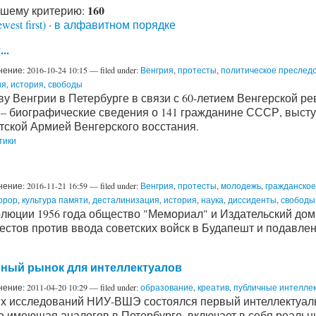
160
ашему критерию:
ewest first)
·
в алфавитном порядке
..
нение:
2016-10-24 10:15
— filed under:
Венгрия
,
протесты
,
политическое преследо
ия
,
история
,
свободы
у Венгрии в Петербурге в связи с 60-летием Венгерской р
– биографические сведения о 141 гражданине СССР, высту
тской Армией Венгерского восстания.
тики
нение:
2016-11-21 16:59
— filed under:
Венгрия
,
протесты
,
молодежь
,
гражданско
ррор
,
культура памяти
,
десталинизация
,
история
,
наука
,
диссиденты
,
свободы
олюции 1956 года общество "Мемориал" и Издательский дом
естов против ввода советских войск в Будапешт и подавлен
иный рынок для интеллектуалов
нение:
2011-04-20 10:29
— filed under:
образование
,
креатив
,
публичные интелле
х исследований НИУ-ВШЭ состоялся первый интеллектуальны
е имеющая аналогов в Петербурге, включает в себя реаль