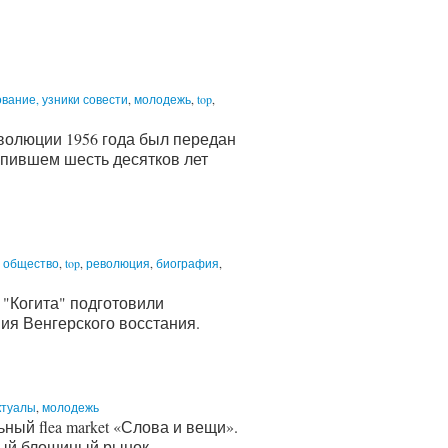
вание, узники совести
,
молодежь
,
top
,
еволюции 1956 года был передан
пившем шесть десятков лет
е общество
,
top
,
революция
,
биография
,
 "Когита" подготовили
ия Венгерского восстания.
ктуалы
,
молодежь
й flea market «Слова и вещи».
ный блошиный рынок,