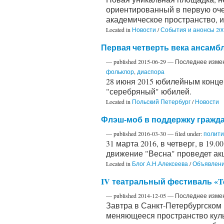
ориентированный в первую оче
академическое пространство, и
Located in
Новости
/
События и анонсы 200
Первая четверть века ансамбл
—
published
2015-06-29
—
Последнее изме
фольклор
,
диаспора
28 июня 2015 юбилейным конце
"серебряный" юбилей.
Located in
Польский Петербург
/
Новости
Флэш-моб в поддержку гражда
—
published
2016-03-30
— filed under:
полити
31 марта 2016, в четверг, в 19
движение "Весна" проведет ак
Located in
Блог А.Н.Алексеева
/
Объявлен
IV театральный фестиваль «Ter
—
published
2014-12-05
—
Последнее изме
Завтра в Санкт-Петербургском
меняющееся пространство культ