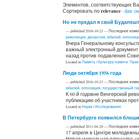
Элементов, соответствующих В
relevance
Сортировать по
·
date (n
Но не предал я свой Будапешт.
—
published
2016-10-23
—
Последнее изме
революция
,
дискуссия
,
юбилей
,
оппозиц
Вчера Генеральному консульств
важный электронный документ 
назад против подавления Сове
Located in
Память
/
Культура памяти: Прак
Люди октября 1956 года
—
published
2016-10-23
—
Последнее изме
юбилей
,
оппозиция
,
государственный те
К 60-й годовне Венгерской рев
публикацию об участниках прот
Located in
Наука
/
Исследования
В Петербурге появился блош
—
published
2011-04-20
—
Последнее изме
17 апреля в Центре молодежны
Новая уникальная площадка, н