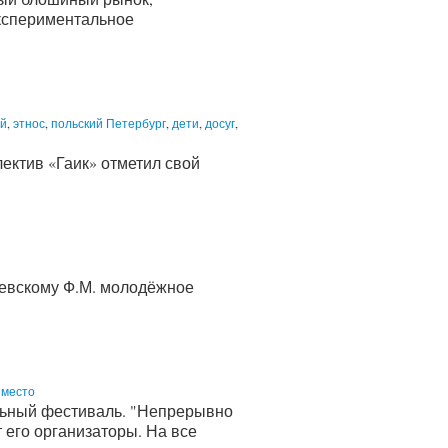
экспериментальное
й
,
этнос
,
польский Петербург
,
дети
,
досуг
,
ектив «Гаик» отметил свой
тоевскому Ф.М. молодёжное
 место
льный фестиваль. "Непрерывно
 его организаторы. На все