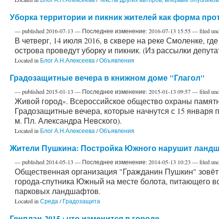
Уборка территории и пикник жителей как форма про
—
published
2016-07-13
—
Последнее изменение:
2016-07-13 15:55
— filed un
В четверг, 14 июля 2016, в сквере на реке Смоленке, г
острова проведут уборку и пикник. (Из рассылки депут
Located in
Блог А.Н.Алексеева
/
Объявления
Градозащитные вечера в книжном доме "Глагол"
—
published
2015-01-13
—
Последнее изменение:
2015-01-13 09:57
— filed un
Живой город». Всероссийское общество охраны памятн
Градозащитные вечера, которые начнутся с 15 января по 
м. Пл. Александра Невского).
Located in
Блог А.Н.Алексеева
/
Объявления
Жители Пушкина: Постройка Южного нарушит ландш
—
published
2014-05-13
—
Последнее изменение:
2014-05-13 10:23
— filed un
Общественная организация "Гражданин Пушкин" зовёт 
города-спутника Южный на месте болота, питающего в
парковых ландшафтов.
Located in
Среда
/
Градозащита
Генплан-2015 : что изменится в городе