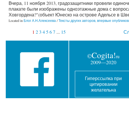
Вчера, 11 ноября 2013, градозащитники провели одиноч
плакате были изображены одноэтажные дома с вопросам
Ховгордена?"(объект Юнеско на острове Адельсе в Шве
Located in
Блог А.Н.Алексеева
/
Тексты других авторов, впервые опублик
1
2
3
4
5
6
7
...
15
Сл
Cogita!
©
ru
2009—2020
Гиперссылка при
цитировании
желательна