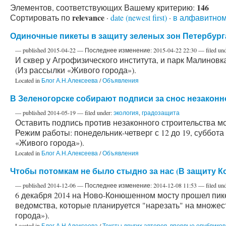
146
Элементов, соответствующих Вашему критерию:
relevance
Сортировать по
·
date (newest first)
·
в алфавитном
Одиночные пикеты в защиту зеленых зон Петербург
—
published
2015-04-22
—
Последнее изменение:
2015-04-22 22:30
— filed un
И сквер у Агрофизического института, и парк Малиновка
(Из рассылки «Живого города»).
Located in
Блог А.Н.Алексеева
/
Объявления
В Зеленогорске собирают подписи за снос незаконн
—
published
2014-05-19
— filed under:
экология
,
градозащита
Оставить подпись против незаконного строительства мож
Режим работы: понедельник-четверг с 12 до 19, суббота 
«Живого города»).
Located in
Блог А.Н.Алексеева
/
Объявления
Чтобы потомкам не было стыдно за нас (В защиту 
—
published
2014-12-06
—
Последнее изменение:
2014-12-08 11:53
— filed un
6 декабря 2014 на Ново-Конюшенном мосту прошел пи
ведомства, которые планируется "нарезать" на множе
города»).
Located in
Блог А.Н.Алексеева
/
Тексты других авторов, впервые опублик