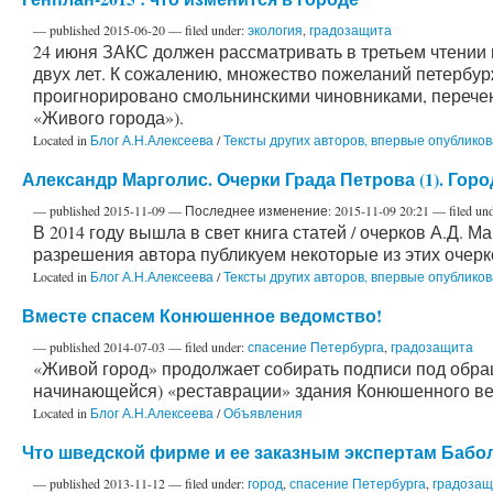
—
published
2015-06-20
— filed under:
экология
,
градозащита
24 июня ЗАКС должен рассматривать в третьем чтении 
двух лет. К сожалению, множество пожеланий петербу
проигнорировано смольнинскими чиновниками, перечен
«Живого города»).
Located in
Блог А.Н.Алексеева
/
Тексты других авторов, впервые опублик
Александр Марголис. Очерки Града Петрова (1). Гор
—
published
2015-11-09
—
Последнее изменение:
2015-11-09 20:21
— filed un
В 2014 году вышла в свет книга статей / очерков А.Д. 
разрешения автора публикуем некоторые из этих очерко
Located in
Блог А.Н.Алексеева
/
Тексты других авторов, впервые опублик
Вместе спасем Конюшенное ведомство!
—
published
2014-07-03
— filed under:
спасение Петербурга
,
градозащита
«Живой город» продолжает собирать подписи под обра
начинающейся) «реставрации» здания Конюшенного ве
Located in
Блог А.Н.Алексеева
/
Объявления
Что шведской фирме и ее заказным экспертам Бабо
—
published
2013-11-12
— filed under:
город
,
спасение Петербурга
,
градозащ